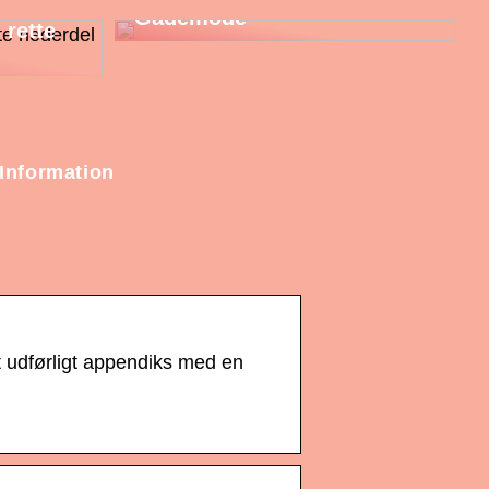
Gademode
 rette
Information
udførligt appendiks med en