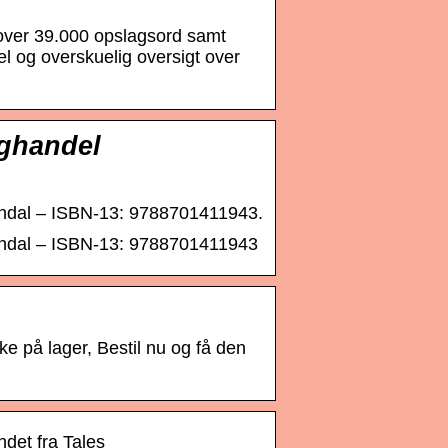
dover 39.000 opslagsord samt
 og overskuelig oversigt over
ghandel
dendal – ISBN-13: 9788701411943.
dendal – ISBN-13: 9788701411943
e på lager, Bestil nu og få den
det fra Tales