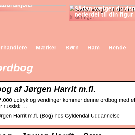
ationskjoler
Sådan vælger du den
nederdel til din figur
rhandlere
Mærker
Børn
Ham
Hende
ordbog
g af Jørgen Harrit m.fl.
7.000 udtryk og vendinger kommer denne ordbog med et 
er russisk …
gen Harrit m.fl. (Bog) hos Gyldendal Uddannelse