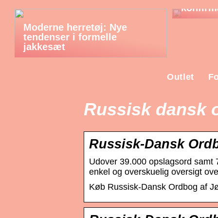
konfirm
Moderne herretøj: Nye
tendenser i formelle
jakkesæt
Outlet
Fo
Russisk dansk 
Russisk-Dansk Ordbo
Udover 39.000 opslagsord samt 
enkel og overskuelig oversigt ov
Køb Russisk-Dansk Ordbog af Jør