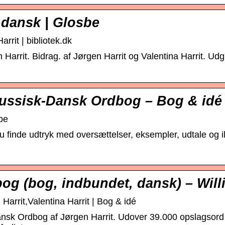
 dansk | Glosbe
rit | bibliotek.dk
Harrit. Bidrag. af Jørgen Harrit og Valentina Harrit. Ud
Russisk-Dansk Ordbog – Bog & idé
be
 finde udtryk med oversættelser, eksempler, udtale og il
og (bog, indbundet, dansk) – Wil
arrit,Valentina Harrit | Bog & idé
ansk Ordbog af Jørgen Harrit. Udover 39.000 opslagsord