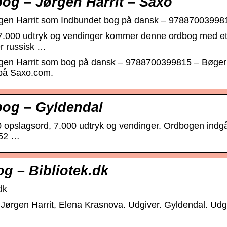
og – Jørgen Harrit – Saxo
gen Harrit som Indbundet bog på dansk – 97887003998
7.000 udtryk og vendinger kommer denne ordbog med et 
er russisk …
en Harrit som bog på dansk – 9788700399815 – Bøger ru
r på Saxo.com.
og – Gyldendal
pslagsord, 7.000 udtryk og vendinger. Ordbogen indgå
552 …
g – Bibliotek.dk
dk
 Jørgen Harrit, Elena Krasnova. Udgiver. Gyldendal. Udg