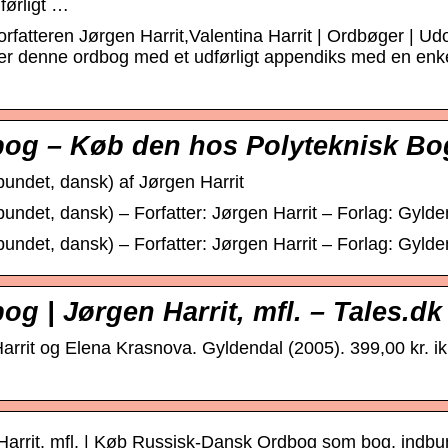
ørligt …
rfatteren Jørgen Harrit,Valentina Harrit | Ordbøger | U
r denne ordbog med et udførligt appendiks med en enkel
og – Køb den hos Polyteknisk Bo
undet, dansk) af Jørgen Harrit
undet, dansk) – Forfatter: Jørgen Harrit – Forlag: Gyl
undet, dansk) – Forfatter: Jørgen Harrit – Forlag: Gyl
g | Jørgen Harrit, mfl. – Tales.dk
rit og Elena Krasnova. Gyldendal (2005). 399,00 kr. ikk
arrit, mfl. | Køb Russisk-Dansk Ordbog som bog, indbun