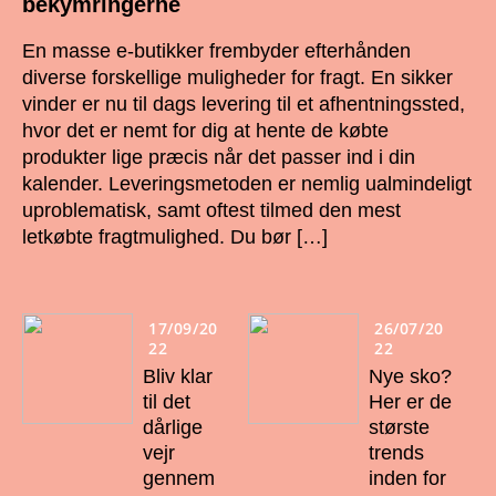
bekymringerne
En masse e-butikker frembyder efterhånden
diverse forskellige muligheder for fragt. En sikker
vinder er nu til dags levering til et afhentningssted,
hvor det er nemt for dig at hente de købte
produkter lige præcis når det passer ind i din
kalender. Leveringsmetoden er nemlig ualmindeligt
uproblematisk, samt oftest tilmed den mest
letkøbte fragtmulighed. Du bør […]
17/09/20
26/07/20
22
22
Bliv klar
Nye sko?
til det
Her er de
dårlige
største
vejr
trends
gennem
inden for