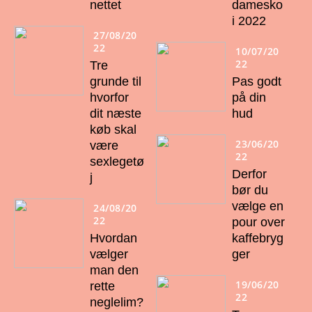
nettet
damesko
i 2022
27/08/20
22
10/07/20
22
Tre
grunde til
Pas godt
hvorfor
på din
dit næste
hud
køb skal
23/06/20
være
22
sexlegetø
Derfor
j
bør du
vælge en
24/08/20
22
pour over
Hvordan
kaffebryg
vælger
ger
man den
19/06/20
rette
22
neglelim?