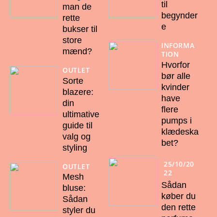
til
man de
begynder
rette
e
bukser til
store
INFORMA
mænd?
TION
Hvorfor
OUTLET
bør alle
Sorte
kvinder
blazere:
have
din
flere
ultimative
pumps i
guide til
klædeska
valg og
bet?
styling
25/10/20
OUTLET
22
Mesh
Sådan
bluse:
køber du
Sådan
den rette
styler du