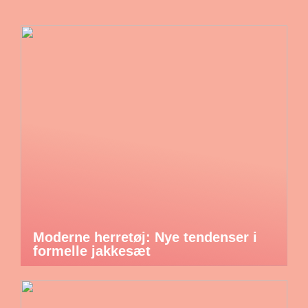
Moderne herretøj: Nye tendenser i
formelle jakkesæt