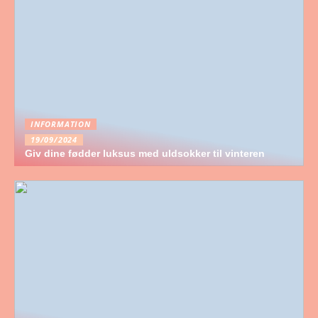
INFORMATION
19/09/2024
Giv dine fødder luksus med uldsokker til vinteren