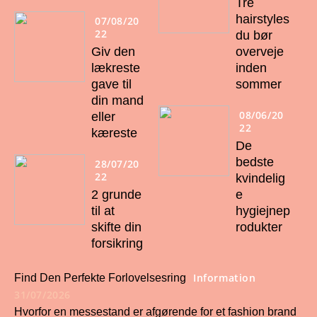
Tre
hairstyles
07/08/20
22
du bør
Giv den
overveje
lækreste
inden
gave til
sommer
din mand
08/06/20
eller
22
kæreste
De
bedste
28/07/20
22
kvindelig
2 grunde
e
til at
hygiejnep
skifte din
rodukter
forsikring
Information
Find Den Perfekte Forlovelsesring
31/07/2026
Hvorfor en messestand er afgørende for et fashion brand