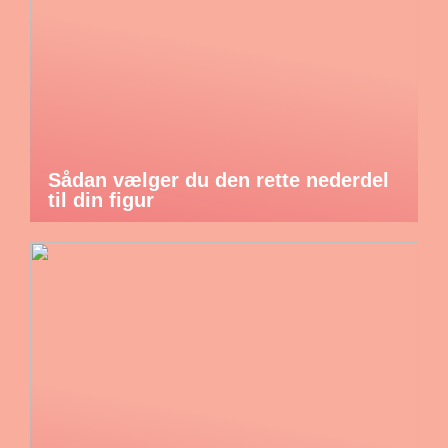
Sådan vælger du den rette nederdel
til din figur