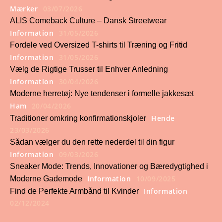
Mærker
03/07/2026
ALIS Comeback Culture – Dansk Streetwear
Information
31/05/2026
Fordele ved Oversized T-shirts til Træning og Fritid
Information
31/05/2026
Vælg de Rigtige Trusser til Enhver Anledning
Information
30/04/2026
Moderne herretøj: Nye tendenser i formelle jakkesæt
Ham
20/04/2026
Hende
Traditioner omkring konfirmationskjoler
23/03/2026
Sådan vælger du den rette nederdel til din figur
Information
09/03/2026
Sneaker Mode: Trends, Innovationer og Bæredygtighed i
Information
10/09/2025
Moderne Gademode
Information
Find de Perfekte Armbånd til Kvinder
02/12/2024