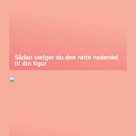
Sådan vælger du den rette nederdel
til din figur