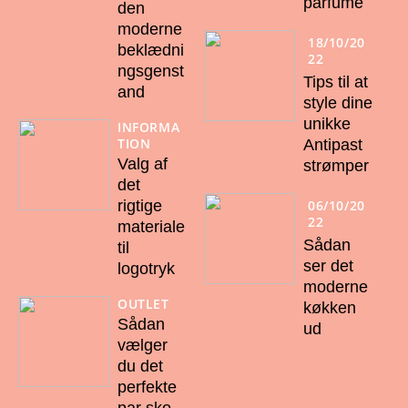
parfume
den
moderne
18/10/20
beklædni
22
ngsgenst
Tips til at
and
style dine
unikke
INFORMA
TION
Antipast
Valg af
strømper
det
06/10/20
rigtige
22
materiale
Sådan
til
ser det
logotryk
moderne
OUTLET
køkken
Sådan
ud
vælger
du det
perfekte
par sko