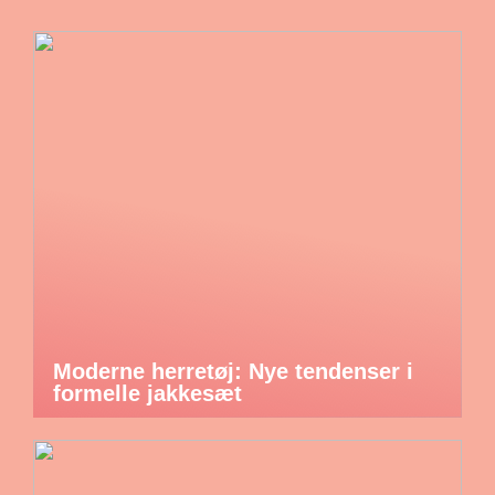
Moderne herretøj: Nye tendenser i
formelle jakkesæt