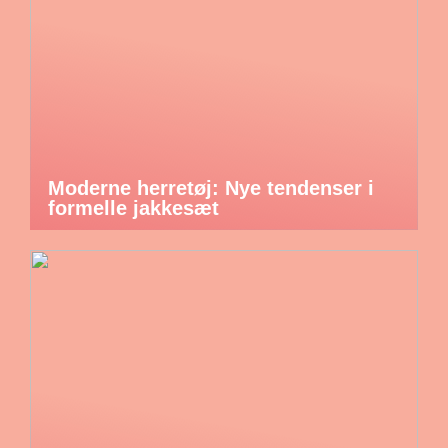
Moderne herretøj: Nye tendenser i
formelle jakkesæt