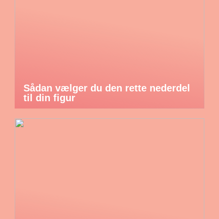
Sådan vælger du den rette nederdel
til din figur