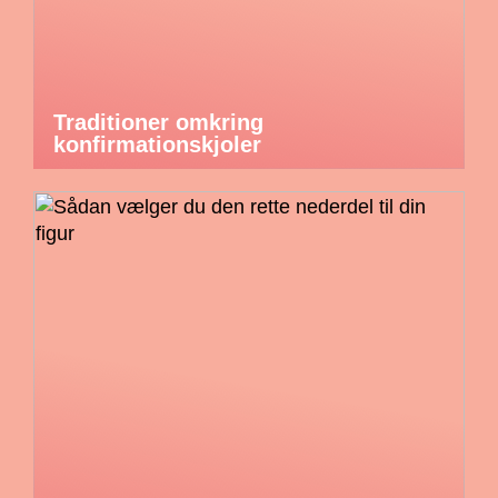
Traditioner omkring
konfirmationskjoler