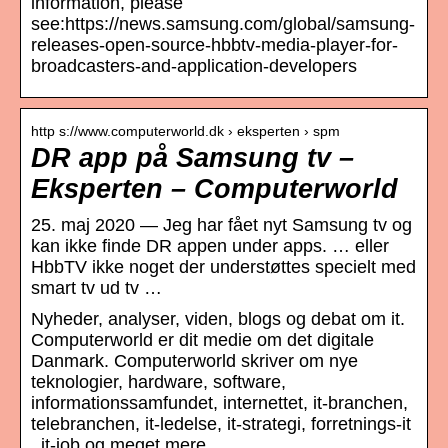
information, please
see:https://news.samsung.com/global/samsung-
releases-open-source-hbbtv-media-player-for-
broadcasters-and-application-developers
http s://www.computerworld.dk › eksperten › spm
DR app på Samsung tv –
Eksperten – Computerworld
25. maj 2020 — Jeg har fået nyt Samsung tv og
kan ikke finde DR appen under apps. … eller
HbbTV ikke noget der understøttes specielt med
smart tv ud tv …
Nyheder, analyser, viden, blogs og debat om it.
Computerworld er dit medie om det digitale
Danmark. Computerworld skriver om nye
teknologier, hardware, software,
informationssamfundet, internettet, it-branchen,
telebranchen, it-ledelse, it-strategi, forretnings-it
, it-job og meget mere.