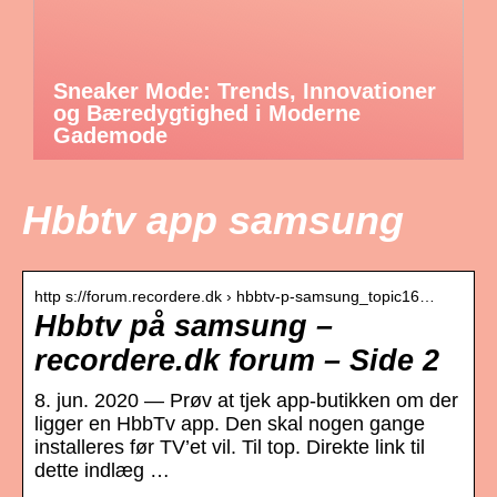
Sneaker Mode: Trends, Innovationer
og Bæredygtighed i Moderne
Gademode
Hbbtv app samsung
http s://forum.recordere.dk › hbbtv-p-samsung_topic16…
Hbbtv på samsung –
recordere.dk forum – Side 2
8. jun. 2020 — Prøv at tjek app-butikken om der
ligger en HbbTv app. Den skal nogen gange
installeres før TV’et vil. Til top. Direkte link til
dette indlæg …