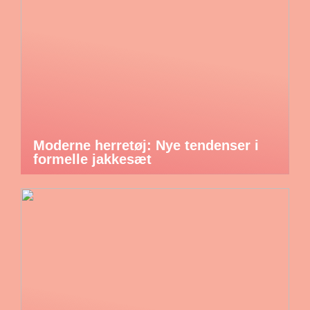
Moderne herretøj: Nye tendenser i
formelle jakkesæt