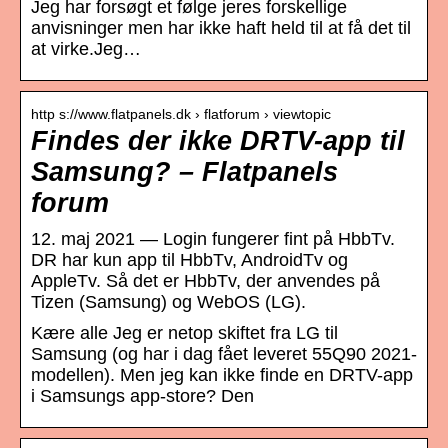
Jeg har forsøgt et følge jeres forskellige
anvisninger men har ikke haft held til at få det til
at virke.Jeg…
http s://www.flatpanels.dk › flatforum › viewtopic
Findes der ikke DRTV-app til
Samsung? – Flatpanels
forum
12. maj 2021 — Login fungerer fint på HbbTv.
DR har kun app til HbbTv, AndroidTv og
AppleTv. Så det er HbbTv, der anvendes på
Tizen (Samsung) og WebOS (LG).
Kære alle Jeg er netop skiftet fra LG til
Samsung (og har i dag fået leveret 55Q90 2021-
modellen). Men jeg kan ikke finde en DRTV-app
i Samsungs app-store? Den