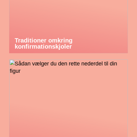
Traditioner omkring
konfirmationskjoler