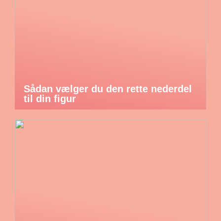
Sådan vælger du den rette nederdel
til din figur