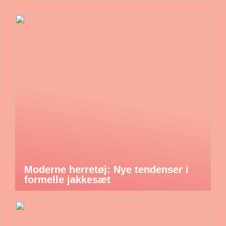
Moderne herretøj: Nye tendenser i
formelle jakkesæt