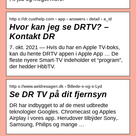
http s://dr.custhelp.com › app › answers › detail › a_id
Hvor kan jeg se DRTV? –
Kontakt DR
7. okt. 2021 — Hvis du har en Apple TV-boks,
kan du hente DRTV appen i Apple App … De
fleste nyere Smart-TV indeholder et “program”,
der hedder HbbTV.
http s://www.aeldresagen.dk › Billede-s-og-s-Lyd
Se DR TV på dit fjernsyn
DR har indbygget to af de mest udbredte
teknologier Googles. Chromecast og Apples
Airplay i vores app. Herudover tilbýder Sony,.
Samsung, Philips og mange …