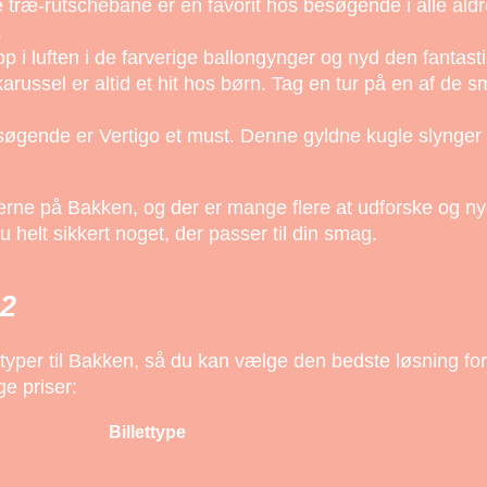
træ-rutschebane er en favorit hos besøgende i alle ald
.
 i luften i de farverige ballongynger og nyd den fantast
arussel er altid et hit hos børn. Tag en tur på en af de 
øgende er Vertigo et must. Denne gyldne kugle slynger di
elserne på Bakken, og der er mange flere at udforske og n
du helt sikkert noget, der passer til din smag.
22
ettyper til Bakken, så du kan vælge den bedste løsning for 
ge priser:
Billettype