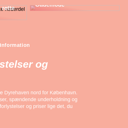
Gademode
 rette
Information
stelser og
ke Dyrehaven nord for København.
elser, spændende underholdning og
rlystelser og priser lige det, du