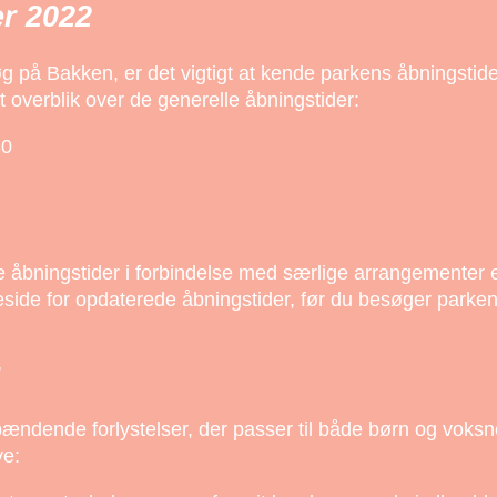
r 2022
søg på Bakken, er det vigtigt at kende parkens åbningstid
et overblik over de generelle åbningstider:
30
bningstider i forbindelse med særlige arrangementer ell
eside for opdaterede åbningstider, før du besøger parken
ndende forlystelser, der passer til både børn og voksne
ve: