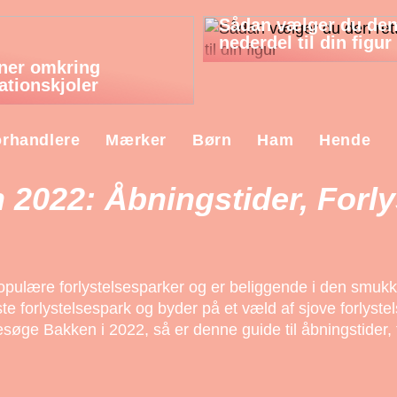
Sådan vælger du den
nederdel til din figur
oner omkring
ationskjoler
rhandlere
Mærker
Børn
Ham
Hende
 2022: Åbningstider, Forly
pulære forlystelsesparker og er beliggende i den smuk
e forlystelsespark og byder på et væld af sjove forlyst
øge Bakken i 2022, så er denne guide til åbningstider, fo