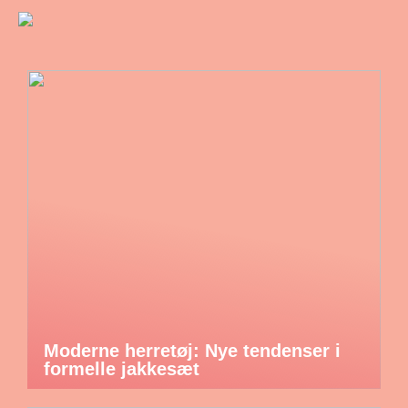
Moderne herretøj: Nye tendenser i
formelle jakkesæt