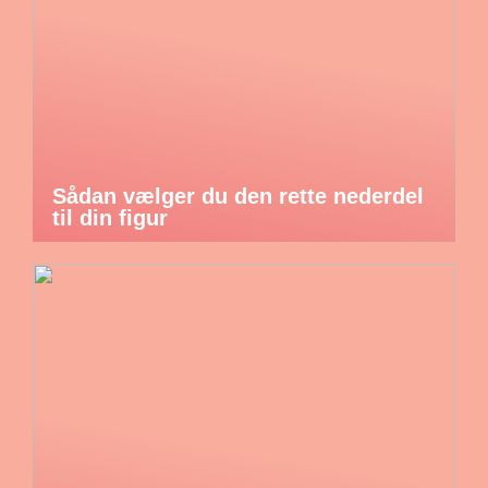
Sådan vælger du den rette nederdel
til din figur