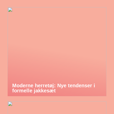
Moderne herretøj: Nye tendenser i
formelle jakkesæt