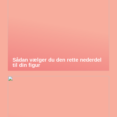
Sådan vælger du den rette nederdel
til din figur