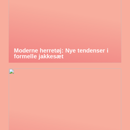
Moderne herretøj: Nye tendenser i
formelle jakkesæt