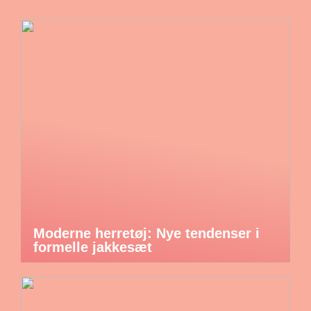
Moderne herretøj: Nye tendenser i
formelle jakkesæt