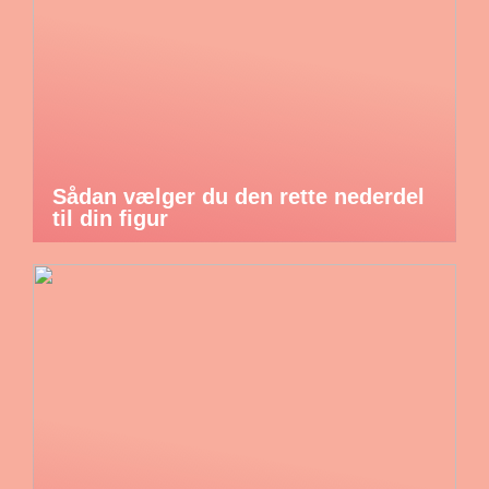
Sådan vælger du den rette nederdel
til din figur