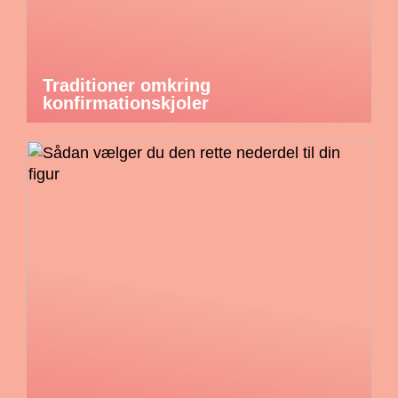
Traditioner omkring
konfirmationskjoler